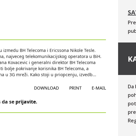
SA
Pre
pub
du izmedu BH Telecoma i Ericssona Nikole Tesle.
a, najveceg telekomunikacijskog operatora u BiH.
KA
ana Kovacevic i generalni direktor BH Telecoma
i bolje pokrivanje korisnika BH Telecoma, a
ma u 3G mreži. Kako stoji u priopcenju, izvedb
...
Da 
DOWNLOAD
PRINT
E-MAIL
poh
 da se
prijavite
.
pot
pre
Reg