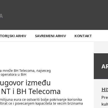
TORIJSKI ARHIV
SAVREMENI ARHIV
KONTAKT
A
ela mreže BH Telecoma, najveceg
 operatora u BiH
 ugovor između
HI
 NT i BH Telecoma
Pre
milijuna eura ce ostvariti bolje pokrivanje korisnika
ltirat ce i povecanjem kapaciteta te vecim brzinama
kul