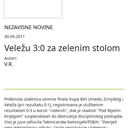
NEZAVISNE NOVINE
30.09.2011
Veležu 3:0 za zelenim stolom
Autori:
V.R.
Prekinuta utakmica osmine finala Kupa BiH izmedu Zrinjskog i
Veleža (pri rezultatu 0:1), registrovana je službenim
rezultatom 0:3 u korist "rodenih", dok je stadion "Pod Bijelim
brijegom" suspendovan do okoncanja disciplinskog postupka.
Ovo je juce odlucila Takmicarska komisijaN/FSBiH. "Donijeli
smo jednoglasnu odluku. Osim registracije utakmice i