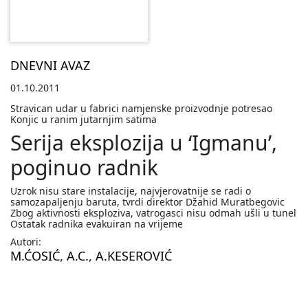
DNEVNI AVAZ
01.10.2011
Stravican udar u fabrici namjenske proizvodnje potresao
Konjic u ranim jutarnjim satima
Serija eksplozija u ‘Igmanu’,
poginuo radnik
Uzrok nisu stare instalacije, najvjerovatnije se radi o
samozapaljenju baruta, tvrdi direktor Džahid Muratbegovic
Zbog aktivnosti eksploziva, vatrogasci nisu odmah ušli u tunel
Ostatak radnika evakuiran na vrijeme
Autori:
M.ĆOSIĆ
,
A.C.
,
A.KESEROVIĆ