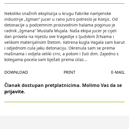
Nekoliko snažnih eksplozija u krugu Fabrike namjenske
industrije „Igman“ jucer u rano jutro potreslo je Konjic. Od
detonacije u podzemnim proizvodnim halama poginuo je
radnik „Igmana“ Mustafa Mujala. Naša ekipa jucer je cijeli
dan provela na mjestu ove tragedije s ljudskim žrtvama i
velikom materijalnom štetom. Vatrena kugla Vagala sam barut
i odjednom cula jaku detonaciju. Okrenula sam se prema
mašinama i vidjela veliki crni, a potom i žuti dim. Zajedno s
kolegama pocela sam bježati prema izlaz
...
DOWNLOAD
PRINT
E-MAIL
Članak dostupan pretplatnicima. Molimo Vas da se
prijavite
.