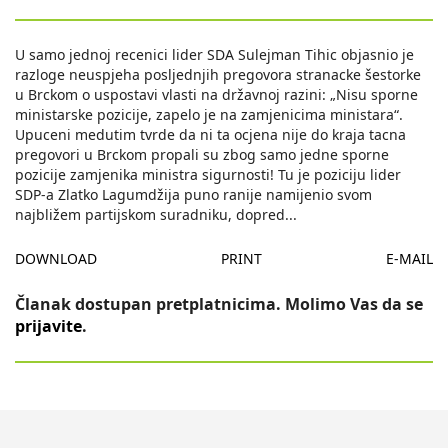
U samo jednoj recenici lider SDA Sulejman Tihic objasnio je
razloge neuspjeha posljednjih pregovora stranacke šestorke
u Brckom o uspostavi vlasti na državnoj razini: „Nisu sporne
ministarske pozicije, zapelo je na zamjenicima ministara“.
Upuceni medutim tvrde da ni ta ocjena nije do kraja tacna
pregovori u Brckom propali su zbog samo jedne sporne
pozicije zamjenika ministra sigurnosti! Tu je poziciju lider
SDP-a Zlatko Lagumdžija puno ranije namijenio svom
najbližem partijskom suradniku, dopred
...
DOWNLOAD
PRINT
E-MAIL
Članak dostupan pretplatnicima. Molimo Vas da se
prijavite
.