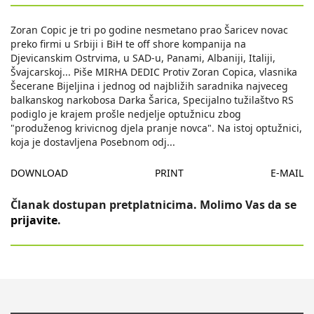
Zoran Copic je tri po godine nesmetano prao Šaricev novac
preko firmi u Srbiji i BiH te off shore kompanija na
Djevicanskim Ostrvima, u SAD-u, Panami, Albaniji, Italiji,
Švajcarskoj... Piše MIRHA DEDIC Protiv Zoran Copica, vlasnika
Šecerane Bijeljina i jednog od najbližih saradnika najveceg
balkanskog narkobosa Darka Šarica, Specijalno tužilaštvo RS
podiglo je krajem prošle nedjelje optužnicu zbog
"produženog krivicnog djela pranje novca". Na istoj optužnici,
koja je dostavljena Posebnom odj
...
DOWNLOAD
PRINT
E-MAIL
Članak dostupan pretplatnicima. Molimo Vas da se
prijavite
.