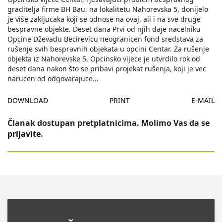
graditelja firme BH Bau, na lokalitetu Nahorevska 5, donijelo
je više zakljucaka koji se odnose na ovaj, ali i na sve druge
bespravne objekte. Deset dana Prvi od njih daje nacelniku
Opcine Dževadu Becirevicu neogranicen fond sredstava za
rušenje svih bespravnih objekata u opcini Centar. Za rušenje
objekta iz Nahorevske 5, Opcinsko vijece je utvrdilo rok od
deset dana nakon što se pribavi projekat rušenja, koji je vec
narucen od odgovarajuce
...
DOWNLOAD
PRINT
E-MAIL
Članak dostupan pretplatnicima. Molimo Vas da se
prijavite
.