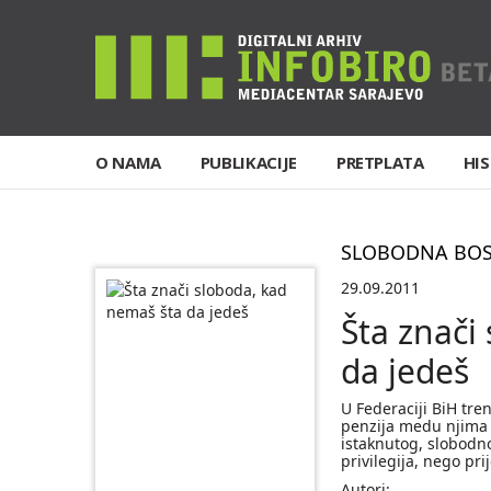
O NAMA
PUBLIKACIJE
PRETPLATA
HIS
SLOBODNA BO
29.09.2011
Šta znači
da jedeš
U Federaciji BiH tre
penzija medu njima n
istaknutog, slobodn
privilegija, nego pri
Autori: