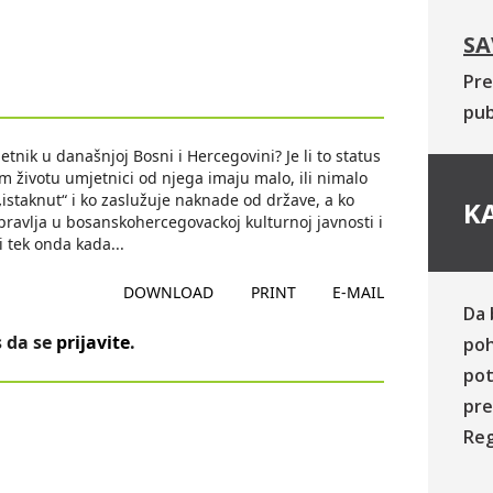
SA
Pre
pub
jetnik u današnjoj Bosni i Hercegovini? Je li to status
m životu umjetnici od njega imaju malo, ili nimalo
e „istaknut“ i ko zaslužuje naknade od države, a ko
KA
pravlja u bosanskohercegovackoj kulturnoj javnosti i
ti tek onda kada
...
DOWNLOAD
PRINT
E-MAIL
Da 
 da se
prijavite
.
poh
pot
pre
Reg