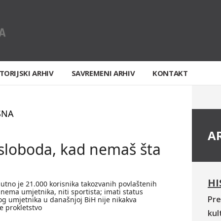
TORIJSKI ARHIV
SAVREMENI ARHIV
KONTAKT
SNA
A
 sloboda, kad nemaš šta
HI
nutno je 21.000 korisnika takozvanih povlaštenih
ema umjetnika, niti sportista; imati status
Pre
og umjetnika u današnjoj BiH nije nikakva
je prokletstvo
kul