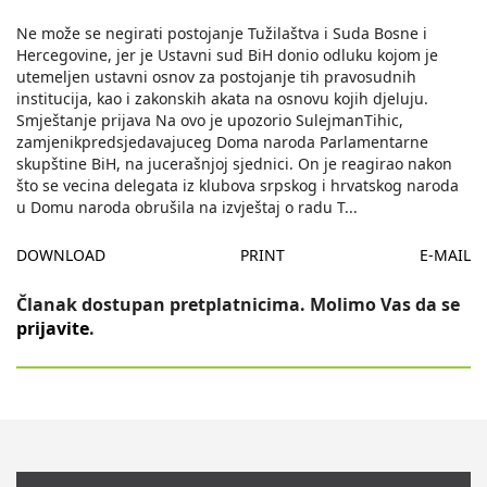
Ne može se negirati postojanje Tužilaštva i Suda Bosne i
Hercegovine, jer je Ustavni sud BiH donio odluku kojom je
utemeljen ustavni osnov za postojanje tih pravosudnih
institucija, kao i zakonskih akata na osnovu kojih djeluju.
Smještanje prijava Na ovo je upozorio SulejmanTihic,
zamjenikpredsjedavajuceg Doma naroda Parlamentarne
skupštine BiH, na jucerašnjoj sjednici. On je reagirao nakon
što se vecina delegata iz klubova srpskog i hrvatskog naroda
u Domu naroda obrušila na izvještaj o radu T
...
DOWNLOAD
PRINT
E-MAIL
Članak dostupan pretplatnicima. Molimo Vas da se
prijavite
.