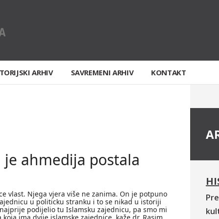
TORIJSKI ARHIV
SAVREMENI ARHIV
KONTAKT
A
u je ahmedija postala
HI
e vlast. Njega vjera više ne zanima. On je potpuno
Pre
jednicu u politicku stranku i to se nikad u istoriji
 najprije podijelio tu Islamsku zajednicu, pa smo mi
kul
a koja ima dvije islamske zajednice, kaže dr. Rasim