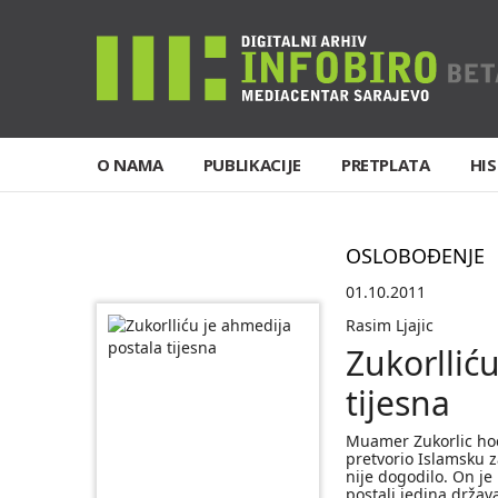
O NAMA
PUBLIKACIJE
PRETPLATA
HIS
OSLOBOĐENJE
01.10.2011
Rasim Ljajic
Zukorllić
tijesna
Muamer Zukorlic hoc
pretvorio Islamsku za
nije dogodilo. On je
postali jedina držav