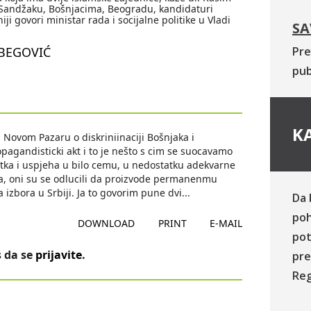
na Sandžaku, Bošnjacima, Beogradu, kandidaturi
iji govori ministar rada i socijalne politike u Vladi
SA
BEGOVIĆ
Pre
pub
KA
 Novom Pazaru o diskriniinaciji Bošnjaka i
opagandisticki akt i to je nešto s cim se suocavamo
tka i uspjeha u bilo cemu, u nedostatku adekvarne
a, oni su se odlucili da proizvode permanenmu
ja izbora u Srbiji. Ja to govorim pune dvi
...
Da 
poh
DOWNLOAD
PRINT
E-MAIL
pot
 da se
prijavite
.
pre
Reg