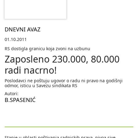
DNEVNI AVAZ
01.10.2011
RS dostigla granicu koja zvoni na uzbunu
Zaposleno 230.000, 80.000
radi nacrno!
Poslodavci ne poštuju ugovor o radu ni pravo na godišnji
odmor, isticu u Savezu sindikata RS
Autori:
B.SPASENIĆ
Stanje u oblasti poštivanja radnickih prava, nivoa sive