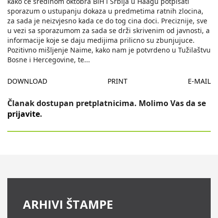
kako ce sredinom oktobra BiH i Srbija u Haagu potpisati
sporazum o ustupanju dokaza u predmetima ratnih zlocina,
za sada je neizvjesno kada ce do tog cina doci. Preciznije, sve
u vezi sa sporazumom za sada se drži skrivenim od javnosti, a
informacije koje se daju medijima prilicno su zbunjujuce.
Pozitivno mišljenje Naime, kako nam je potvrdeno u Tužilaštvu
Bosne i Hercegovine, te
...
DOWNLOAD
PRINT
E-MAIL
Članak dostupan pretplatnicima. Molimo Vas da se
prijavite
.
ARHIVI ŠTAMPE