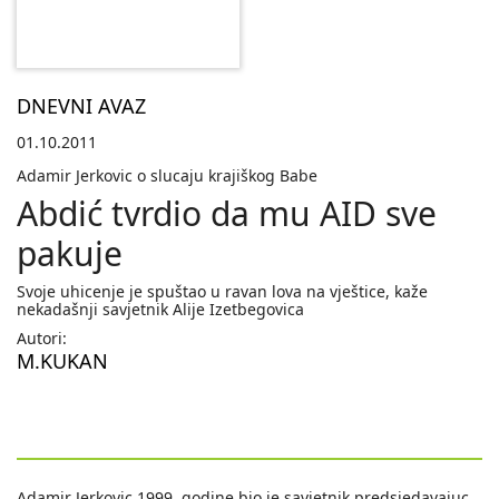
DNEVNI AVAZ
01.10.2011
Adamir Jerkovic o slucaju krajiškog Babe
Abdić tvrdio da mu AID sve
pakuje
Svoje uhicenje je spuštao u ravan lova na vještice, kaže
nekadašnji savjetnik Alije Izetbegovica
Autori:
M.KUKAN
Adamir Jerkovic 1999. godine bio je savjetnik predsjedavajuc