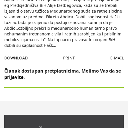
eg Predsjedništva BiH Alije Izetbegovica, kada su se trebali
izjasniti o stavu tužioca Medunarodnog suda za ratne zlocine
vezanom uz predmet Fikreta Abdica. Dobili saglasnost Haški
tužilac tada je ocijenio da postoji osnovana sumnja da je
Abdic „ozbiljno prekršio medunarodno humanitarno pravo
nehumanim tretmanom civila i ratnih zarobljenika i prisilnim
mobilizacijama civila“. Na taj nacin pravosudni organi BiH
dobili su saglasnost Hašk
...
DOWNLOAD
PRINT
E-MAIL
Članak dostupan pretplatnicima. Molimo Vas da se
prijavite
.