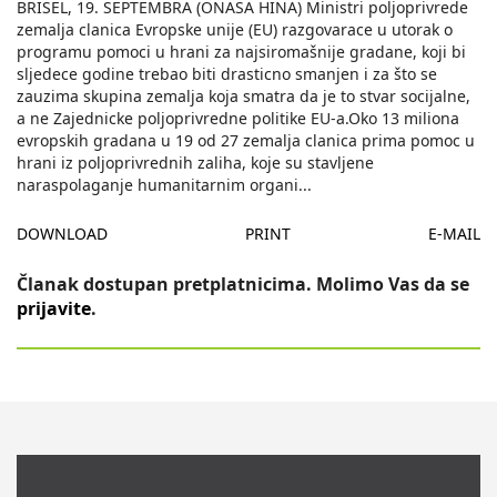
BRISEL, 19. SEPTEMBRA (ONASA HINA) Ministri poljoprivrede
zemalja clanica Evropske unije (EU) razgovarace u utorak o
programu pomoci u hrani za najsiromašnije gradane, koji bi
sljedece godine trebao biti drasticno smanjen i za što se
zauzima skupina zemalja koja smatra da je to stvar socijalne,
a ne Zajednicke poljoprivredne politike EU-a.Oko 13 miliona
evropskih gradana u 19 od 27 zemalja clanica prima pomoc u
hrani iz poljoprivrednih zaliha, koje su stavljene
naraspolaganje humanitarnim organi
...
DOWNLOAD
PRINT
E-MAIL
Članak dostupan pretplatnicima. Molimo Vas da se
prijavite
.