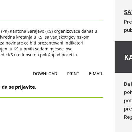
SA
Pre
pub
PK) Kantona Sarajevo (KS) organizovace danas u
rivredna kretanja u KS, sa vanjskotrgovinskom
a novinare ce biti prezentovani indikatori
zmjeni u KS u prvih sedam mjeseci ove
vrede KS u odnosu na položaj od pocetka
KA
DOWNLOAD
PRINT
E-MAIL
Da 
 da se
prijavite
.
poh
pot
pre
Reg