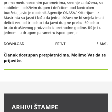
prema medunarodnim parametrima, srednje zadužena, sa
stabilnim i održivim dugom i deficitom pod kontrolom
budžeta, javio je dopisnik Agencije ONASA."Kriterijumi iz
Mastrihta su jasni i kažu da jedna država ne bi smjela imati
deficit veci od tri odsto i da javni dug ne prelazi 60 odsto
bruto društvenog proizvoda iz prethodne godine. RS je i u
jednom i u drugom parametru ispod gornje
...
DOWNLOAD
PRINT
E-MAIL
Članak dostupan pretplatnicima. Molimo Vas da se
prijavite
.
ARHIVI ŠTAMPE