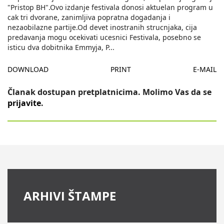
"Pristop BH".Ovo izdanje festivala donosi aktuelan program u
cak tri dvorane, zanimljiva popratna dogadanja i
nezaobilazne partije.Od devet inostranih strucnjaka, cija
predavanja mogu ocekivati ucesnici Festivala, posebno se
isticu dva dobitnika Emmyja, P
...
DOWNLOAD
PRINT
E-MAIL
Članak dostupan pretplatnicima. Molimo Vas da se
prijavite
.
ARHIVI ŠTAMPE