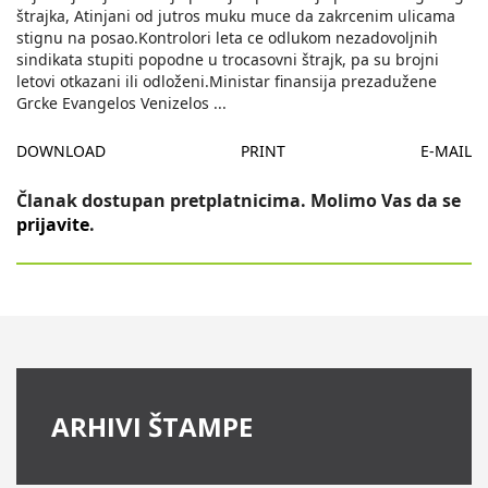
štrajka, Atinjani od jutros muku muce da zakrcenim ulicama
stignu na posao.Kontrolori leta ce odlukom nezadovoljnih
sindikata stupiti popodne u trocasovni štrajk, pa su brojni
letovi otkazani ili odloženi.Ministar finansija prezadužene
Grcke Evangelos Venizelos
...
DOWNLOAD
PRINT
E-MAIL
Članak dostupan pretplatnicima. Molimo Vas da se
prijavite
.
ARHIVI ŠTAMPE