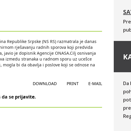
SA
Pre
pub
a Republike Srpske (NS RS) razmatrala je danas
irnom rješavanju radnih sporova koji predvida
, javio je dopisnik Agencije ONASA.Cilj osnivanja
KA
orova izmedu stranaka u radnom sporu uz ucešce
i, mogla bi da obavlja i poslove koji se odnose na
Da 
DOWNLOAD
PRINT
E-MAIL
poh
 da se
prijavite
.
pot
pre
Reg