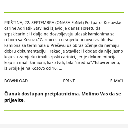
PRIŠTINA, 22. SEPTEMBRA (ONASA FoNet) Portparol Kosovske
carine Adriatik Stavileci izjavio je danas FoNetu da
srpskicarinici i dalje ne dozvoljavaju ulazak kamionima sa
robom sa Kosova."Carinici su u srijedu ponovo vratili dva
kamiona sa terminala u Preševu uz obrazloženje da nemaju
dobru dokumentaciju", rekao je Stavileci i dodao da nije jasno
koju su zamjerku imali srpski carinici, jer je dokumentacija
koju su imali kamioni, kako tvdi, bila "uredna"."Istovremeno,
iz Srbije je na Kosovo od 16.
...
DOWNLOAD
PRINT
E-MAIL
Članak dostupan pretplatnicima. Molimo Vas da se
prijavite
.