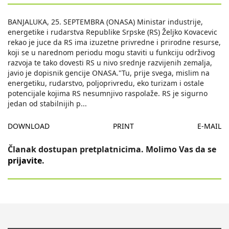
BANJALUKA, 25. SEPTEMBRA (ONASA) Ministar industrije,
energetike i rudarstva Republike Srpske (RS) Željko Kovacevic
rekao je juce da RS ima izuzetne privredne i prirodne resurse,
koji se u narednom periodu mogu staviti u funkciju održivog
razvoja te tako dovesti RS u nivo srednje razvijenih zemalja,
javio je dopisnik gencije ONASA."Tu, prije svega, mislim na
energetiku, rudarstvo, poljoprivredu, eko turizam i ostale
potencijale kojima RS nesumnjivo raspolaže. RS je sigurno
jedan od stabilnijih p
...
DOWNLOAD
PRINT
E-MAIL
Članak dostupan pretplatnicima. Molimo Vas da se
prijavite
.