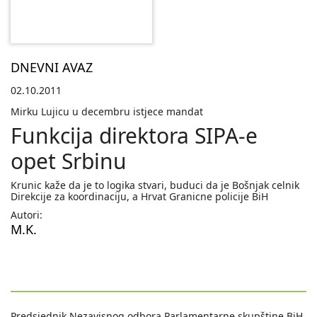
DNEVNI AVAZ
02.10.2011
Mirku Lujicu u decembru istjece mandat
Funkcija direktora SIPA-e
opet Srbinu
Krunic kaže da je to logika stvari, buduci da je Bošnjak celnik
Direkcije za koordinaciju, a Hrvat Granicne policije BiH
Autori:
M.K.
Predsjednik Nezavisnog odbora Parlamentarne skupštine BiH