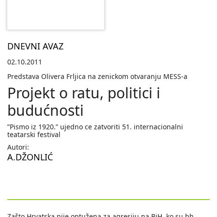
DNEVNI AVAZ
02.10.2011
Predstava Olivera Frljica na zenickom otvaranju MESS-a
Projekt o ratu, politici i
budućnosti
”Pismo iz 1920.” ujedno ce zatvoriti 51. internacionalni
teatarski festival
Autori:
A.DŽONLIĆ
Zašto Hrvatska nije optužena za agresiju na BiH, ko su bh.