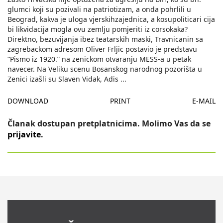
glumci koji su pozivali na patriotizam, a onda pohrlili u
Beograd, kakva je uloga vjerskihzajednica, a kosupoliticari cija
bi likvidacija mogla ovu zemlju pomjeriti iz corsokaka?
Direktno, bezuvijanja ibez teatarskih maski, Travnicanin sa
zagrebackom adresom Oliver Frljic postavio je predstavu
“Pismo iz 1920.” na zenickom otvaranju MESS-a u petak
navecer. Na Veliku scenu Bosanskog narodnog pozorišta u
Zenici izašli su Slaven Vidak, Adis
...
DOWNLOAD
PRINT
E-MAIL
Članak dostupan pretplatnicima. Molimo Vas da se
prijavite
.