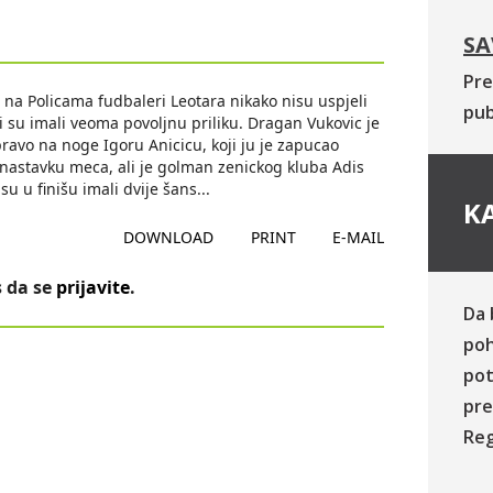
SA
Pre
na Policama fudbaleri Leotara nikako nisu uspjeli
pub
ci su imali veoma povoljnu priliku. Dragan Vukovic je
pravo na noge Igoru Anicicu, koji ju je zapucao
 u nastavku meca, ali je golman zenickog kluba Adis
su u finišu imali dvije šans
...
KA
DOWNLOAD
PRINT
E-MAIL
 da se
prijavite
.
Da 
poh
pot
pre
Reg