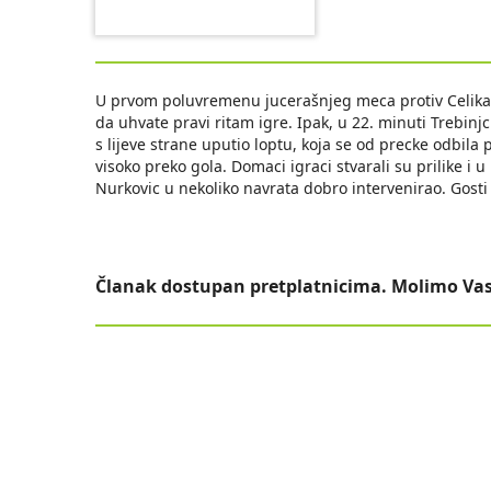
U prvom poluvremenu jucerašnjeg meca protiv Celika 
da uhvate pravi ritam igre. Ipak, u 22. minuti Trebinj
s lijeve strane uputio loptu, koja se od precke odbila 
visoko preko gola. Domaci igraci stvarali su prilike i
Nurkovic u nekoliko navrata dobro intervenirao. Gosti 
Članak dostupan pretplatnicima. Molimo Vas