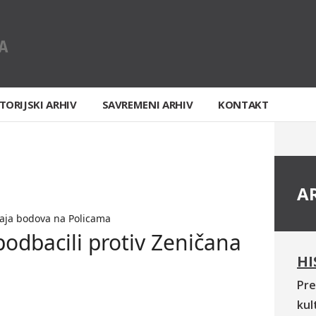
TORIJSKI ARHIV
SAVREMENI ARHIV
KONTAKT
A
aja bodova na Policama
podbacili protiv Zeničana
HI
Pre
kul