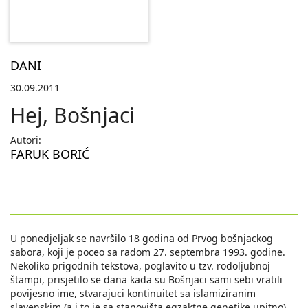
DANI
30.09.2011
Hej, Bošnjaci
Autori:
FARUK BORIĆ
U ponedjeljak se navršilo 18 godina od Prvog bošnjackog
sabora, koji je poceo sa radom 27. septembra 1993. godine.
Nekoliko prigodnih tekstova, poglavito u tzv. rodoljubnoj
štampi, prisjetilo se dana kada su Bošnjaci sami sebi vratili
povijesno ime, stvarajuci kontinuitet sa islamiziranim
slavenskim (a i to je sa stanovišta egzaktne genetike upitno)