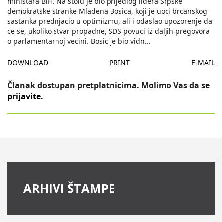
ministara BiH. Na stolu je bio prijedlog lidera Srpske
demokratske stranke Mladena Bosica, koji je uoci brcanskog
sastanka prednjacio u optimizmu, ali i odaslao upozorenje da
ce se, ukoliko stvar propadne, SDS povuci iz daljih pregovora
o parlamentarnoj vecini. Bosic je bio vidn
...
DOWNLOAD
PRINT
E-MAIL
Članak dostupan pretplatnicima. Molimo Vas da se
prijavite
.
ARHIVI ŠTAMPE