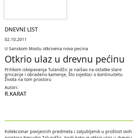
DNEVNI LIST
02.10.2011
U Sanskom Mostu otkrivena nova pecina
Otkrio ulaz u drevnu pećinu
Prilikom iskopavanja Tulandžic je naišao na ostatke stare
grncarije i obradeno kamenje, što svjedoci o kontinuitetu
života na tom prostoru
Autori:
R.KARAT
Kolekcionar povijesnih predmeta i zaljubljenik u prošlost ovih
prostora Nesudin Talundžic, tvrdi kako je otkrio ulaz u drevnu