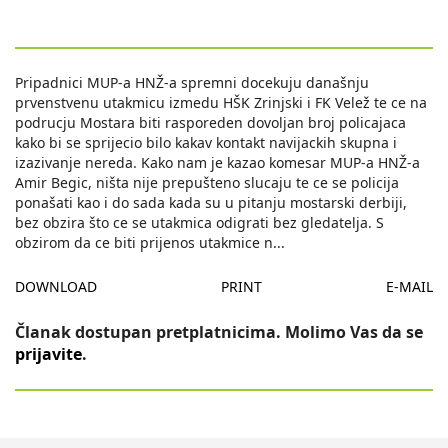
Pripadnici MUP-a HNŽ-a spremni docekuju današnju
prvenstvenu utakmicu izmedu HŠK Zrinjski i FK Velež te ce na
podrucju Mostara biti rasporeden dovoljan broj policajaca
kako bi se sprijecio bilo kakav kontakt navijackih skupna i
izazivanje nereda. Kako nam je kazao komesar MUP-a HNŽ-a
Amir Begic, ništa nije prepušteno slucaju te ce se policija
ponašati kao i do sada kada su u pitanju mostarski derbiji,
bez obzira što ce se utakmica odigrati bez gledatelja. S
obzirom da ce biti prijenos utakmice n
...
DOWNLOAD
PRINT
E-MAIL
Članak dostupan pretplatnicima. Molimo Vas da se
prijavite
.