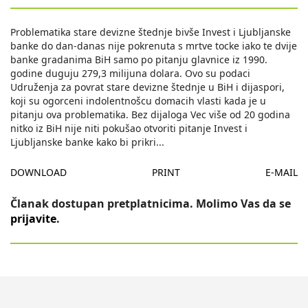
Problematika stare devizne štednje bivše Invest i Ljubljanske
banke do dan-danas nije pokrenuta s mrtve tocke iako te dvije
banke gradanima BiH samo po pitanju glavnice iz 1990.
godine duguju 279,3 milijuna dolara. Ovo su podaci
Udruženja za povrat stare devizne štednje u BiH i dijaspori,
koji su ogorceni indolentnošcu domacih vlasti kada je u
pitanju ova problematika. Bez dijaloga Vec više od 20 godina
nitko iz BiH nije niti pokušao otvoriti pitanje Invest i
Ljubljanske banke kako bi prikri
...
DOWNLOAD
PRINT
E-MAIL
Članak dostupan pretplatnicima. Molimo Vas da se
prijavite
.