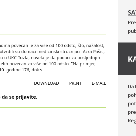
SA
Pre
pub
dina povecan je za više od 100 odsto, što, nažalost,
potvrdili su domaci medicinski strucnjaci. Azra Pašic,
KA
iju u UKC Tuzla, navela je da podaci za posljednjih
jelih povecan za više od 100 odsto. "Na primjer,
10. godine 176, dok s
...
DOWNLOAD
PRINT
E-MAIL
Da 
poh
 da se
prijavite
.
pot
pre
Reg