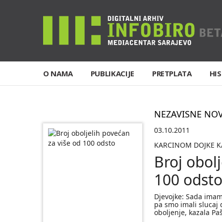
O NAMA
PUBLIKACIJE
PRETPLATA
HIS
NEZAVISNE NO
03.10.2011
KARCINOM DOJKE KAO
Broj obol
100 odst
Djevojke: Sada imam
pa smo imali slucaj 
oboljenje, kazala Pa