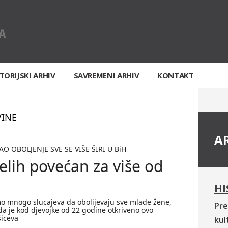
TORIJSKI ARHIV
SAVREMENI ARHIV
KONTAKT
VINE
A
 OBOLJENJE SVE SE VIŠE ŠIRI U BiH
jelih povećan za više od
o
HI
o mnogo slucajeva da obolijevaju sve mlade žene,
Pre
da je kod djevojke od 22 godine otkriveno ovo
šiceva
kul