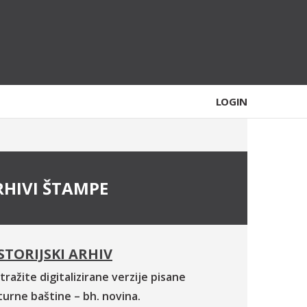
LOGIN
RHIVI ŠTAMPE
STORIJSKI ARHIV
tražite digitalizirane verzije pisane
turne baštine – bh. novina.