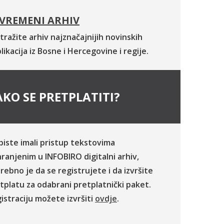
VREMENI ARHIV
tražite arhiv najznačajnijih novinskih
likacija iz Bosne i Hercegovine i regije.
KO SE PRETPLATITI?
biste imali pristup tekstovima
ranjenim u INFOBIRO digitalni arhiv,
rebno je da se registrujete i da izvršite
tplatu za odabrani pretplatnički paket.
istraciju možete izvršiti
ovdje
.