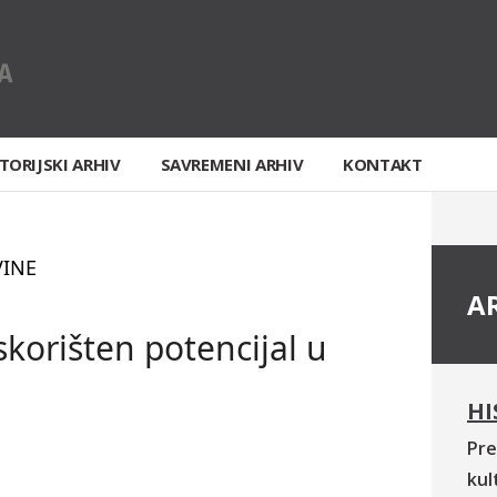
TORIJSKI ARHIV
SAVREMENI ARHIV
KONTAKT
VINE
A
skorišten potencijal u
HI
Pre
kul