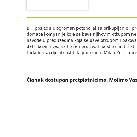
BiH posjeduje ogroman potencijal za prikupljanje i pro
domace kompanije koje se bave njihovim otkupom ne 
navode u preduzedma koja se bave otkupom i pakovanje
deficitaran i veoma tražen proizvod na stranim tržišti
kada bi ova djelatnost bila podržana. Milan Zoric, di
Članak dostupan pretplatnicima. Molimo Vas