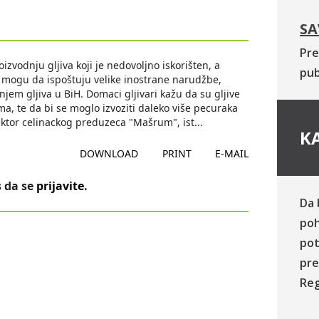
SA
Pre
izvodnju gljiva koji je nedovoljno iskorišten, a
pub
mogu da ispoštuju velike inostrane narudžbe,
m gljiva u BiH. Domaci gljivari kažu da su gljive
ma, te da bi se moglo izvoziti daleko više pecuraka
rektor celinackog preduzeca "Mašrum", ist
...
KA
DOWNLOAD
PRINT
E-MAIL
 da se
prijavite
.
Da 
poh
pot
pre
Reg