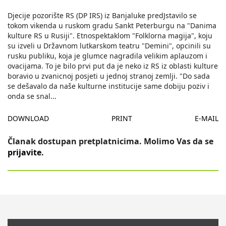
Djecije pozorište RS (DP IRS) iz Banjaluke predJstavilo se
tokom vikenda u ruskom gradu Sankt Peterburgu na "Danima
kulture RS u Rusiji". Etnospektaklom "Folklorna magija", koju
su izveli u Državnom lutkarskom teatru "Demini", opcinili su
rusku publiku, koja je glumce nagradila velikim aplauzom i
ovacijama. To je bilo prvi put da je neko iz RS iz oblasti kulture
boravio u zvanicnoj posjeti u jednoj stranoj zemlji. "Do sada
se dešavalo da naše kulturne institucije same dobiju poziv i
onda se snal
...
DOWNLOAD
PRINT
E-MAIL
Članak dostupan pretplatnicima. Molimo Vas da se
prijavite
.