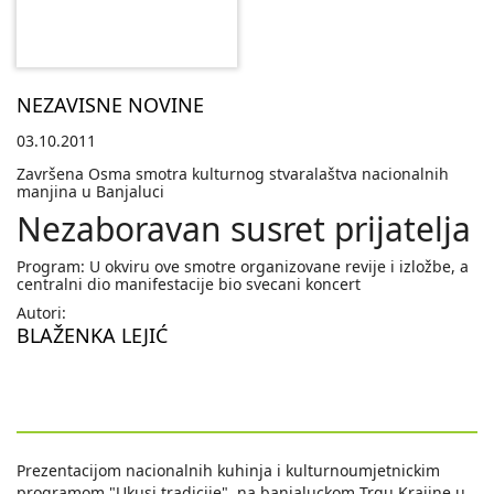
NEZAVISNE NOVINE
03.10.2011
Završena Osma smotra kulturnog stvaralaštva nacionalnih
manjina u Banjaluci
Nezaboravan susret prijatelja
Program: U okviru ove smotre organizovane revije i izložbe, a
centralni dio manifestacije bio svecani koncert
Autori:
BLAŽENKA LEJIĆ
Prezentacijom nacionalnih kuhinja i kulturnoumjetnickim
programom "Ukusi tradicije", na banjaluckom Trgu Krajine u