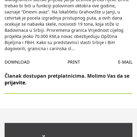
trebao bi biti u funkciji polovinom oktobra ove godine,
saznaje “Dnevni avaz”. Na lokalitetu Grahovište u Janji, u
cetvrtak je pocela izgradnja pristupnog puta, a ovih dana
ocekuje se nabavka skele, nosivosti 19 tona, koja stiže iz
Badovinaca u Srbiji. Privremena granica Vrijednost cijelog
projekta jeoko 70.000 KM,a novac obezbjeduju Opština
Bijeljina i FBiH. Kako su predstavnici vlasti Srbije i BiH
dogovorili, granicna i carinska sl
...
DOWNLOAD
PRINT
E-MAIL
Članak dostupan pretplatnicima. Molimo Vas da se
prijavite
.