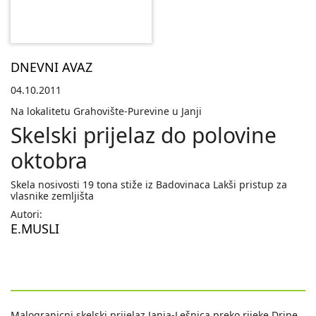
DNEVNI AVAZ
04.10.2011
Na lokalitetu Grahovište-Purevine u Janji
Skelski prijelaz do polovine
oktobra
Skela nosivosti 19 tona stiže iz Badovinaca Lakši pristup za
vlasnike zemljišta
Autori:
E.MUSLI
Malogranicni skelski prijelaz Janja-Lešnica preko rijeke Drine