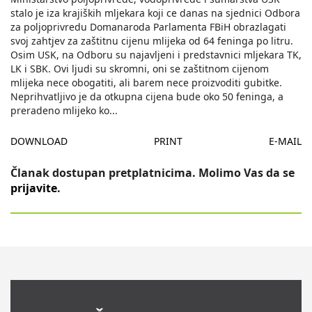
stalo je iza krajiških mljekara koji ce danas na sjednici Odbora
za poljoprivredu Domanaroda Parlamenta FBiH obrazlagati
svoj zahtjev za zaštitnu cijenu mlijeka od 64 feninga po litru.
Osim USK, na Odboru su najavljeni i predstavnici mljekara TK,
LK i SBK. Ovi ljudi su skromni, oni se zaštitnom cijenom
mlijeka nece obogatiti, ali barem nece proizvoditi gubitke.
Neprihvatljivo je da otkupna cijena bude oko 50 feninga, a
preradeno mlijeko ko
...
DOWNLOAD
PRINT
E-MAIL
Članak dostupan pretplatnicima. Molimo Vas da se
prijavite
.