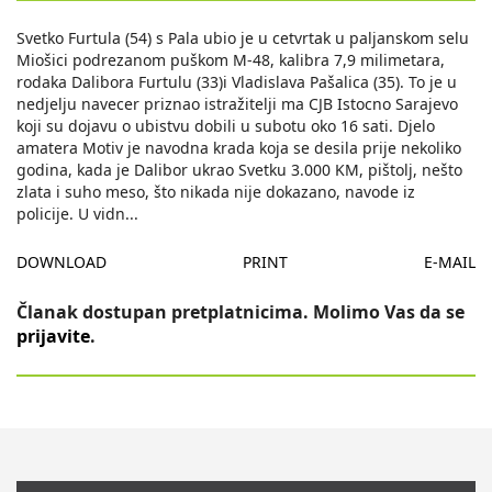
Svetko Furtula (54) s Pala ubio je u cetvrtak u paljanskom selu
Miošici podrezanom puškom M-48, kalibra 7,9 milimetara,
rodaka Dalibora Furtulu (33)i Vladislava Pašalica (35). To je u
nedjelju navecer priznao istražitelji ma CJB Istocno Sarajevo
koji su dojavu o ubistvu dobili u subotu oko 16 sati. Djelo
amatera Motiv je navodna krada koja se desila prije nekoliko
godina, kada je Dalibor ukrao Svetku 3.000 KM, pištolj, nešto
zlata i suho meso, što nikada nije dokazano, navode iz
policije. U vidn
...
DOWNLOAD
PRINT
E-MAIL
Članak dostupan pretplatnicima. Molimo Vas da se
prijavite
.