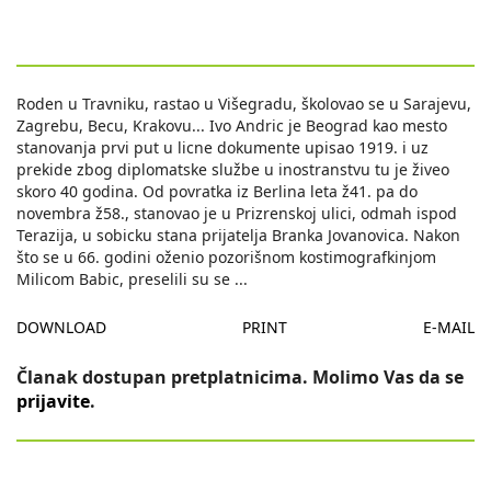
Roden u Travniku, rastao u Višegradu, školovao se u Sarajevu,
Zagrebu, Becu, Krakovu... Ivo Andric je Beograd kao mesto
stanovanja prvi put u licne dokumente upisao 1919. i uz
prekide zbog diplomatske službe u inostranstvu tu je živeo
skoro 40 godina. Od povratka iz Berlina leta ž41. pa do
novembra ž58., stanovao je u Prizrenskoj ulici, odmah ispod
Terazija, u sobicku stana prijatelja Branka Jovanovica. Nakon
što se u 66. godini oženio pozorišnom kostimografkinjom
Milicom Babic, preselili su se
...
DOWNLOAD
PRINT
E-MAIL
Članak dostupan pretplatnicima. Molimo Vas da se
prijavite
.