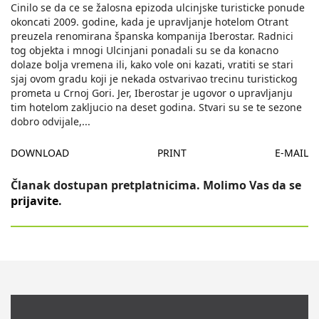
Cinilo se da ce se žalosna epizoda ulcinjske turisticke ponude
okoncati 2009. godine, kada je upravljanje hotelom Otrant
preuzela renomirana španska kompanija Iberostar. Radnici
tog objekta i mnogi Ulcinjani ponadali su se da konacno
dolaze bolja vremena ili, kako vole oni kazati, vratiti se stari
sjaj ovom gradu koji je nekada ostvarivao trecinu turistickog
prometa u Crnoj Gori. Jer, Iberostar je ugovor o upravljanju
tim hotelom zakljucio na deset godina. Stvari su se te sezone
dobro odvijale,
...
DOWNLOAD
PRINT
E-MAIL
Članak dostupan pretplatnicima. Molimo Vas da se
prijavite
.