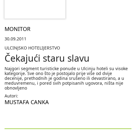
MONITOR
30.09.2011
ULCINJSKO HOTELIJERSTVO
Čekajući staru slavu
Najgori segment turisticke ponude u Ulcinju hoteli su visoke
kategorije. Sve ono što je postojalo prije više od dvije
decenije, prethodnih je godina srušeno ili devastirano, a u
meduvremenu, i pored svih potpisanih ugovora, ništa nije
obnovljeno
Autori:
MUSTAFA CANKA