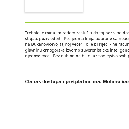
Trebalo je minulim radom zaslužiti da taj poziv ne dobi
stigao, poziv odbiti. Posljednja linija odbrane samopo
na Ðukanovicevoj tajnoj veceri, bile bi rijeci - ne ra
glavninu crnogorske izvorno suverenisticke inteligenc
njegove moci. Bez njih on ne bi, ni uz sadjejstvo svih po
Članak dostupan pretplatnicima. Molimo Vas