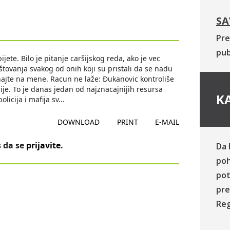
SA
Pre
pub
jete. Bilo je pitanje caršijskog reda, ako je vec
štovanja svakog od onih koji su pristali da se nadu
cunajte na mene. Racun ne laže: Ðukanovic kontroliše
ije. To je danas jedan od najznacajnijih resursa
KA
licija i mafija sv
...
DOWNLOAD
PRINT
E-MAIL
 da se
prijavite
.
Da 
poh
pot
pre
Reg