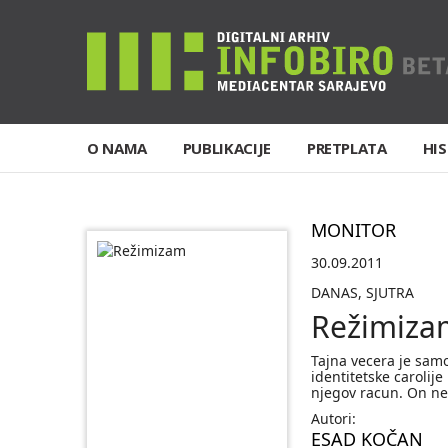
O NAMA
PUBLIKACIJE
PRETPLATA
HIS
MONITOR
30.09.2011
DANAS, SJUTRA
Režimiza
Tajna vecera je samo
identitetske carolij
njegov racun. On n
Autori:
ESAD KOČAN