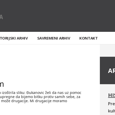
TORIJSKI ARHIV
SAVREMENI ARHIV
KONTAKT
A
m
 izoštrila sliku: Ðukanovic želi da nas uz pomoc
HI
e upregne da bijemo bitku protiv samih sebe, za
e može drugacije. Mi drugacije moramo
Pre
kul