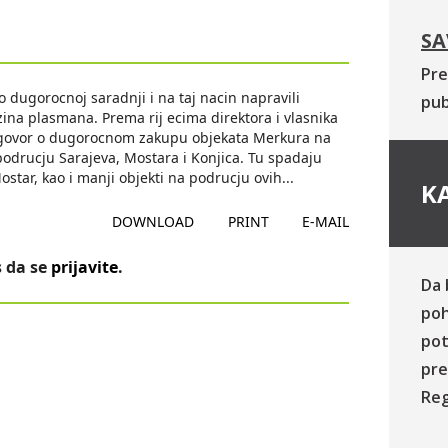
SA
Pre
dugorocnoj saradnji i na taj nacin napravili
pub
zina plasmana. Prema rij ecima direktora i vlasnika
govor o dugorocnom zakupu objekata Merkura na
 podrucju Sarajeva, Mostara i Konjica. Tu spadaju
Mostar, kao i manji objekti na podrucju ovih
...
KA
DOWNLOAD
PRINT
E-MAIL
 da se
prijavite
.
Da 
poh
pot
pre
Reg