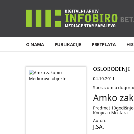
O NAMA
PUBLIKACIJE
PRETPLATA
HIS
OSLOBOĐENJE
04.10.2011
Sporazum o dugoroc
Amko zak
Predmet 10godišnjeg
Konjica i Mostara
Autori:
J.SA.