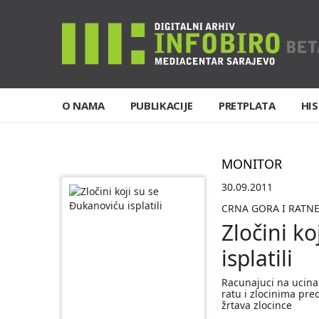
O NAMA
PUBLIKACIJE
PRETPLATA
HIS
MONITOR
30.09.2011
CRNA GORA I RATN
Zločini k
isplatili
Racunajuci na ucina
ratu i zlocinima pre
žrtava zlocince