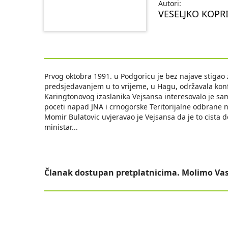
Autori:
VESELJKO KOPR
Prvog oktobra 1991. u Podgoricu je bez najave stigao
predsjedavanjem u to vrijeme, u Hagu, održavala konfe
Karingtonovog izaslanika Vejsansa interesovalo je sam
poceti napad JNA i crnogorske Teritorijalne odbrane 
Momir Bulatovic uvjeravao je Vejsansa da je to cista d
ministar
...
Članak dostupan pretplatnicima. Molimo Vas