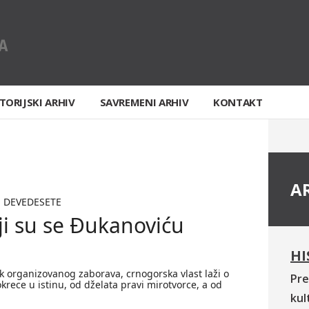
TORIJSKI ARHIV
SAVREMENI ARHIV
KONTAKT
A
E DEVEDESETE
oji su se Đukanoviću
HI
k organizovanog zaborava, crnogorska vlast laži o
Pre
okrece u istinu, od dželata pravi mirotvorce, a od
kul