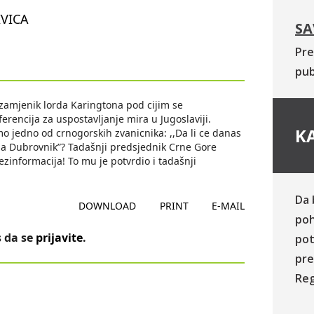
IVICA
SA
Pre
pub
 zamjenik lorda Karingtona pod cijim se
rencija za uspostavljanje mira u Jugoslaviji.
KA
o jedno od crnogorskih zvanicnika: ,,Da li ce danas
na Dubrovnik”? Tadašnji predsjednik Crne Gore
ezinformacija! To mu je potvrdio i tadašnji
Da 
DOWNLOAD
PRINT
E-MAIL
poh
 da se
prijavite
.
pot
pre
Reg