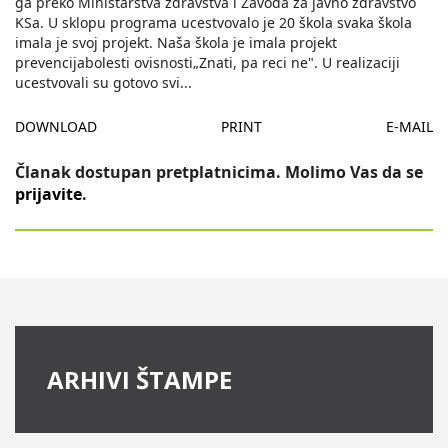
ga preko Ministarstva zdravstva i Zavoda za javno zdravstvo
KSa. U sklopu programa ucestvovalo je 20 škola svaka škola
imala je svoj projekt. Naša škola je imala projekt
prevencijabolesti ovisnosti„Znati, pa reci ne". U realizaciji
ucestvovali su gotovo svi
...
DOWNLOAD
PRINT
E-MAIL
Članak dostupan pretplatnicima. Molimo Vas da se
prijavite
.
ARHIVI ŠTAMPE