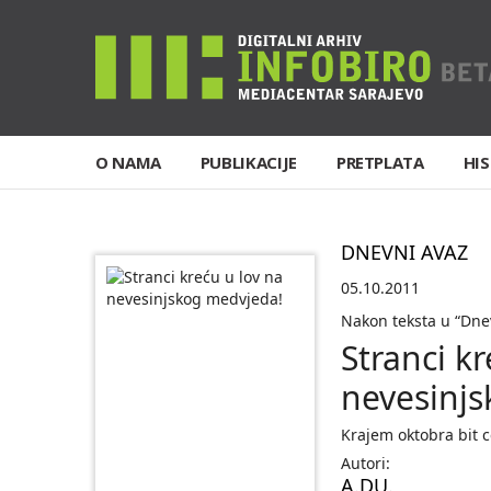
O NAMA
PUBLIKACIJE
PRETPLATA
HIS
DNEVNI AVAZ
05.10.2011
Nakon teksta u “Dnev
Stranci kr
nevesinj
Krajem oktobra bit c
Autori:
A.DU.