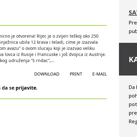
SA
Pre
pub
no je otvorena! Rijec je o zvijeri teškoj oko 250
Snježnica ubila 12 krava i teladi, cime je izazvala
m avazu” o ovom slucaju koji je izazvao veliku
 lovca iz Rusije i Francuske i još dvojica iz Austrije.
KA
ckog udruženja “S rndac”,
...
DOWNLOAD
PRINT
E-MAIL
Da 
 da se
prijavite
.
poh
pot
pre
Reg