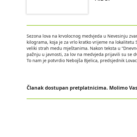
Sezona lova na krvolocnog medvjeda u Nevesinju zvanic
kilograma, koja je za vrlo kratko vrijeme na lokalitetu 
veliki strah medu mještanima. Nakon teksta u “Dnevno
pažnju u javnosti, za lov na medvjeda prijavili su se dva
To nam je potvrdio Nebojša Bjelica, predsjednik Lova
Članak dostupan pretplatnicima. Molimo Vas