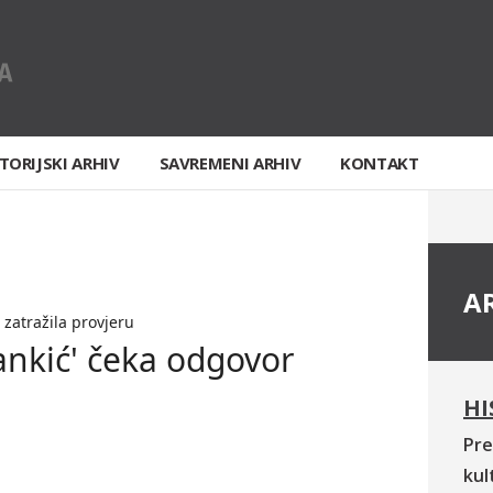
TORIJSKI ARHIV
SAVREMENI ARHIV
KONTAKT
A
 zatražila provjeru
rankić' čeka odgovor
HI
Pre
kul