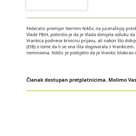
Federalni premijer Nermin Nikšic na jucerašnjoj presk
Vlade FBiH, potvrdio je da je Vlada donijela odluku d
Vrankica podnese krivicnu prijavu, ali nakon što dobi
(EIB) o tome da li se ona išta dogovarala s Vrankicem.
neminovna. Nikšic je podsjetio da je Vrankic blokirao
Članak dostupan pretplatnicima. Molimo Vas