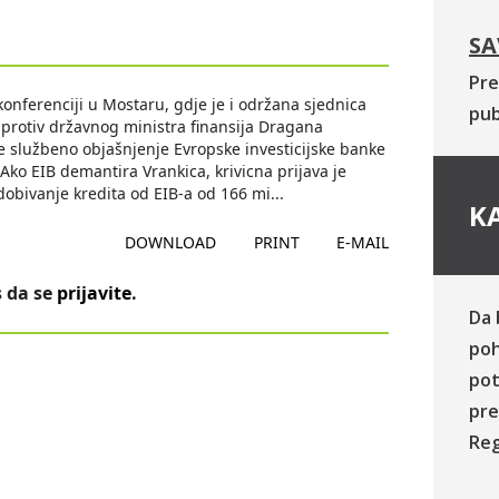
SA
Pre
onferenciji u Mostaru, gdje je i održana sjednica
pub
a protiv državnog ministra finansija Dragana
je službeno objašnjenje Evropske investicijske banke
 Ako EIB demantira Vrankica, krivicna prijava je
 dobivanje kredita od EIB-a od 166 mi
...
KA
DOWNLOAD
PRINT
E-MAIL
 da se
prijavite
.
Da 
poh
pot
pre
Reg