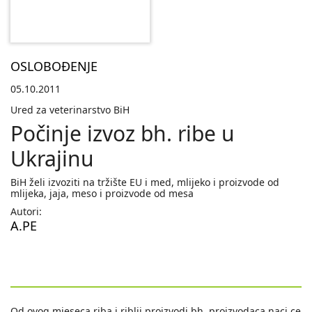
OSLOBOĐENJE
05.10.2011
Ured za veterinarstvo BiH
Počinje izvoz bh. ribe u
Ukrajinu
BiH želi izvoziti na tržište EU i med, mlijeko i proizvode od
mlijeka, jaja, meso i proizvode od mesa
Autori:
A.PE
Od ovog mjeseca riba i riblji proizvodi bh. proizvodaca naci ce