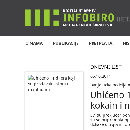
O NAMA
PUBLIKACIJE
PRETPLATA
HIS
DNEVNI LIST
05.10.2011
Banjolucka policija 
Uhićeno 1
kokain i
Svi su prekjucer poh
su se pripremala njih
dokaze o trgovini d