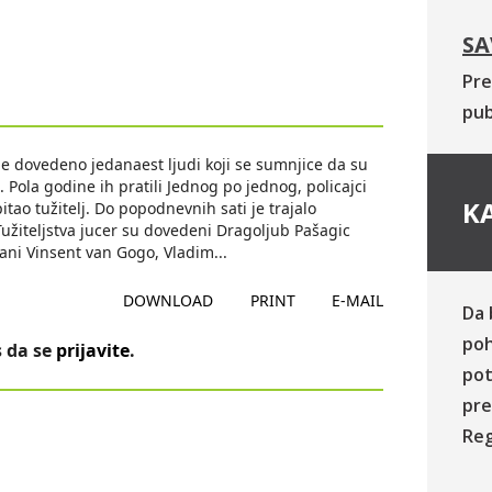
SA
Pre
pub
 je dovedeno jedanaest ljudi koji se sumnjice da su
Pola godine ih pratili Jednog po jednog, policajci
KA
pitao tužitelj. Do popodnevnih sati je trajalo
užiteljstva jucer su dovedeni Dragoljub Pašagic
zvani Vinsent van Gogo, Vladim
...
DOWNLOAD
PRINT
E-MAIL
Da 
poh
 da se
prijavite
.
pot
pre
Reg