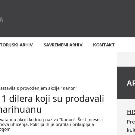
TORIJSKI ARHIV
SAVREMENI ARHIV
KONTAKT
A
nastavila s provodenjem akcije "Kanon"
1 dilera koji su prodavali
 marihuanu
HI
vatani u akciji kodnog naziva “Kanon”. Šest mjeseci
Pre
ova uhicenja. Policija ih je pratila i prikupljala
rogom
kul