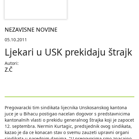
NEZAVISNE NOVINE
05.10.2011
Ljekari u USK prekidaju štrajk
Autori:
Z.Č
Pregovaracki tim sindikata lijecnika Unskosanskog kantona
juce je u Bihacu postigao nacelan dogovor s predstavnicima
kantonalnih vlasti o prekidu generalnog štrajka koji je zapocet
12. septembra. Nermin Kurtagic, predsjednik ovog sindikata,
kazao je da ce konacan stav o svemu zauzeti upravni organi
sindikata u narednim danima. "U pregovorima smo znacajno