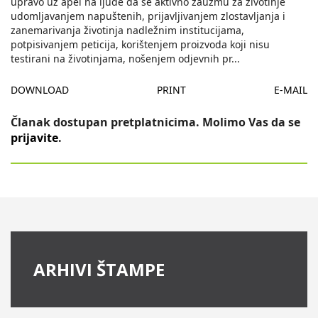
upravo uz apel na ljude da se aktivno zauzmu za životinje
udomljavanjem napuštenih, prijavljivanjem zlostavljanja i
zanemarivanja životinja nadležnim institucijama,
potpisivanjem peticija, korištenjem proizvoda koji nisu
testirani na životinjama, nošenjem odjevnih pr
...
DOWNLOAD
PRINT
E-MAIL
Članak dostupan pretplatnicima. Molimo Vas da se
prijavite
.
ARHIVI ŠTAMPE