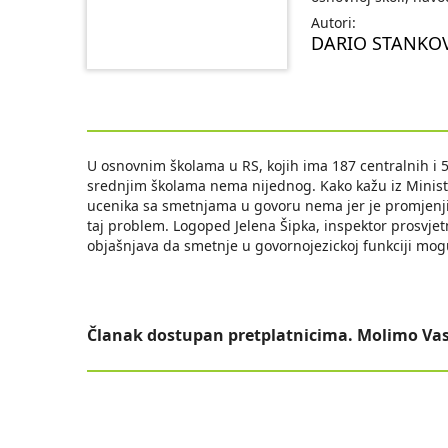
Autori:
DARIO STANKO
U osnovnim školama u RS, kojih ima 187 centralnih i 
srednjim školama nema nijednog. Kako kažu iz Minista
ucenika sa smetnjama u govoru nema jer je promjenj
taj problem. Logoped Jelena Šipka, inspektor prosvjetn
objašnjava da smetnje u govornojezickoj funkciji mogu
Članak dostupan pretplatnicima. Molimo Vas