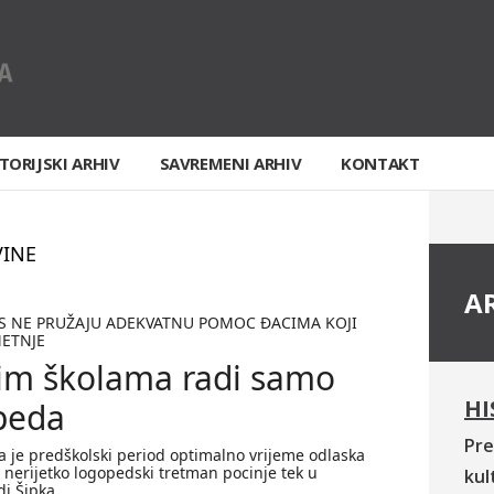
TORIJSKI ARHIV
SAVREMENI ARHIV
KONTAKT
VINE
A
RS NE PRUŽAJU ADEKVATNU POMOC ÐACIMA KOJI
ETNJE
im školama radi samo
HI
peda
Pre
a je predškolski period optimalno vrijeme odlaska
nerijetko logopedski tretman pocinje tek u
kul
di Šipka