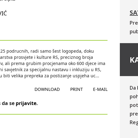
SA
VIĆ
Pre
pub
525 podrucnih, radi samo šest logopeda, doku
rstva prosvjete i kulture RS, preciznog broja
KA
iv, ali prema grubim procjenama oko 600 djece ima
i savjetnik za specijalnu nastavu i inkluziju u RS,
 biti velika prepreka za postizanje uspjeha uc
...
Da 
DOWNLOAD
PRINT
E-MAIL
poh
 da se
prijavite
.
pot
pre
Reg