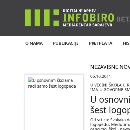
O NAMA
PUBLIKACIJE
PRETPLATA
HIS
NEZAVISNE NO
05.10.2011
U VECINI ŠKOLA U 
IMAJU GOVORNE SM
U osnovn
šest logo
Od vrtica: Svakako d
logopedu. Medutim, 
osnovnoj školi, navo