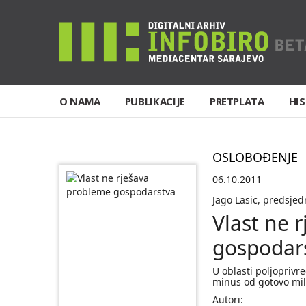
O NAMA
PUBLIKACIJE
PRETPLATA
HIS
OSLOBOĐENJE
06.10.2011
Jago Lasic, predsje
Vlast ne 
gospodar
U oblasti poljoprivr
minus od gotovo mili
Autori: