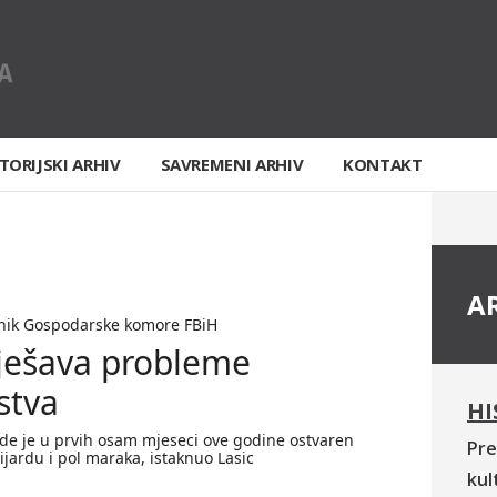
TORIJSKI ARHIV
SAVREMENI ARHIV
KONTAKT
A
dnik Gospodarske komore FBiH
rješava probleme
stva
HI
ede je u prvih osam mjeseci ove godine ostvaren
Pre
jardu i pol maraka, istaknuo Lasic
kul