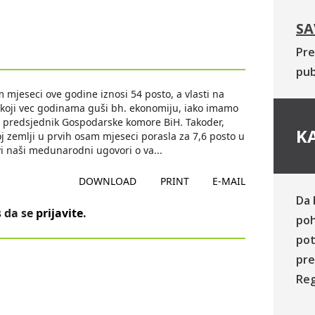
SA
Pre
pub
 mjeseci ove godine iznosi 54 posto, a vlasti na
m koji vec godinama guši bh. ekonomiju, iako imamo
, predsjednik Gospodarske komore BiH. Takoder,
KA
šoj zemlji u prvih osam mjeseci porasla za 7,6 posto u
Svi naši medunarodni ugovori o va
...
DOWNLOAD
PRINT
E-MAIL
Da 
 da se
prijavite
.
poh
pot
pre
Reg