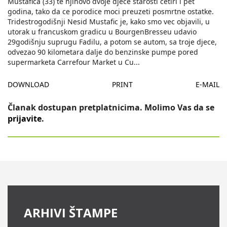
Mustafica (33) te njihovo dvoje djece starosti cetiri i pet
godina, tako da ce porodice moci preuzeti posmrtne ostatke.
Tridestrogodišnji Nesid Mustafic je, kako smo vec objavili, u
utorak u francuskom gradicu u BourgenBresseu udavio
29godišnju suprugu Fadilu, a potom se autom, sa troje djece,
odvezao 90 kilometara dalje do benzinske pumpe pored
supermarketa Carrefour Market u Cu
...
DOWNLOAD
PRINT
E-MAIL
Članak dostupan pretplatnicima. Molimo Vas da se
prijavite
.
ARHIVI ŠTAMPE